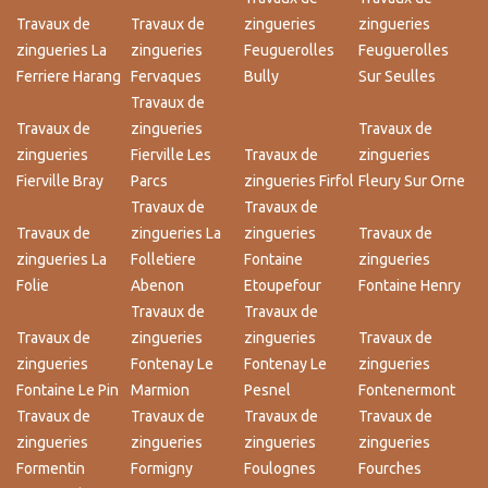
Travaux de
Travaux de
zingueries
zingueries
zingueries La
zingueries
Feuguerolles
Feuguerolles
Ferriere Harang
Fervaques
Bully
Sur Seulles
Travaux de
Travaux de
zingueries
Travaux de
zingueries
Fierville Les
Travaux de
zingueries
Fierville Bray
Parcs
zingueries Firfol
Fleury Sur Orne
Travaux de
Travaux de
Travaux de
zingueries La
zingueries
Travaux de
zingueries La
Folletiere
Fontaine
zingueries
Folie
Abenon
Etoupefour
Fontaine Henry
Travaux de
Travaux de
Travaux de
zingueries
zingueries
Travaux de
zingueries
Fontenay Le
Fontenay Le
zingueries
Fontaine Le Pin
Marmion
Pesnel
Fontenermont
Travaux de
Travaux de
Travaux de
Travaux de
zingueries
zingueries
zingueries
zingueries
Formentin
Formigny
Foulognes
Fourches