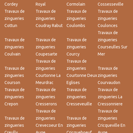
Cordey
Royal
Cormolain
Cossesseville
Travaux de
Travaux de
Travaux de
Travaux de
zingueries
zingueries
zingueries
zingueries
Cottun
Coudray Rabut
Coulombs
Coulonces
Travaux de
Travaux de
Travaux de
Travaux de
zingueries
zingueries
zingueries
zingueries
Courseulles Sur
Coulvain
Coupesarte
Courcy
Mer
Travaux de
Travaux de
Travaux de
zingueries
zingueries
Travaux de
zingueries
Courtonne La
Courtonne Deux
zingueries
Courson
Meurdrac
Eglises
Courvaudon
Travaux de
Travaux de
Travaux de
Travaux de
zingueries
zingueries
zingueries
zingueries La
Crepon
Cresserons
Cresseveuille
Cressonniere
Travaux de
Travaux de
Travaux de
zingueries
Travaux de
zingueries
zingueries
Crevecoeur En
zingueries
Cricqueville En
Creully
Auge
Cricqueboeuf
Auge