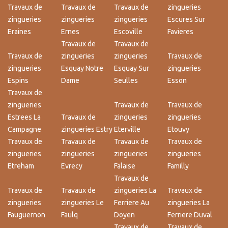
Travaux de
Travaux de
Travaux de
zingueries
zingueries
zingueries
zingueries
Escures Sur
Eraines
Ernes
Escoville
Favieres
Travaux de
Travaux de
Travaux de
zingueries
zingueries
Travaux de
zingueries
Esquay Notre
Esquay Sur
zingueries
Espins
Dame
Seulles
Esson
Travaux de
zingueries
Travaux de
Travaux de
Estrees La
Travaux de
zingueries
zingueries
Campagne
zingueries Estry
Eterville
Etouvy
Travaux de
Travaux de
Travaux de
Travaux de
zingueries
zingueries
zingueries
zingueries
Etreham
Evrecy
Falaise
Familly
Travaux de
Travaux de
Travaux de
zingueries La
Travaux de
zingueries
zingueries Le
Ferriere Au
zingueries La
Fauguernon
Faulq
Doyen
Ferriere Duval
Travaux de
Travaux de