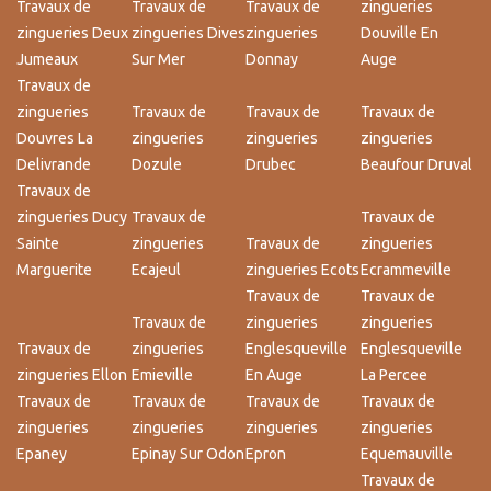
Travaux de
Travaux de
Travaux de
zingueries
zingueries Deux
zingueries Dives
zingueries
Douville En
Jumeaux
Sur Mer
Donnay
Auge
Travaux de
zingueries
Travaux de
Travaux de
Travaux de
Douvres La
zingueries
zingueries
zingueries
Delivrande
Dozule
Drubec
Beaufour Druval
Travaux de
zingueries Ducy
Travaux de
Travaux de
Sainte
zingueries
Travaux de
zingueries
Marguerite
Ecajeul
zingueries Ecots
Ecrammeville
Travaux de
Travaux de
Travaux de
zingueries
zingueries
Travaux de
zingueries
Englesqueville
Englesqueville
zingueries Ellon
Emieville
En Auge
La Percee
Travaux de
Travaux de
Travaux de
Travaux de
zingueries
zingueries
zingueries
zingueries
Epaney
Epinay Sur Odon
Epron
Equemauville
Travaux de