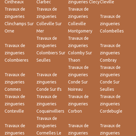
Cintheaux
Clarbec
zingueries Clecy
Cleville
Travaux de
Travaux de
Travaux de
zingueries
zingueries
zingueries
Travaux de
Clinchamps Sur
Colleville Sur
Colleville
zingueries
Orne
Mer
Montgomery
Colombelles
Travaux de
Travaux de
Travaux de
zingueries
zingueries
Travaux de
zingueries
Colombiers Sur
Colomby Sur
zingueries
Colombieres
Seulles
Thaon
Combray
Travaux de
Travaux de
Travaux de
Travaux de
zingueries
zingueries
zingueries
zingueries
Conde Sur
Conde Sur
Commes
Conde Sur Ifs
Noireau
Seulles
Travaux de
Travaux de
Travaux de
Travaux de
zingueries
zingueries
zingueries
zingueries
Conteville
Coquainvilliers
Corbon
Cordebugle
Travaux de
Travaux de
zingueries
Travaux de
Travaux de
zingueries
Cormelles Le
zingueries
zingueries