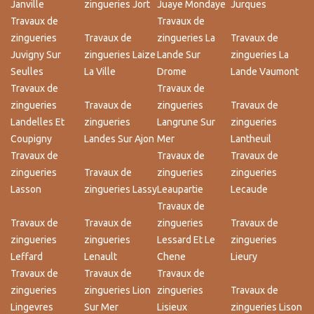
Janville
zingueries Jort
Juaye Mondaye
Jurques
Travaux de
Travaux de
zingueries
Travaux de
zingueries La
Travaux de
Juvigny Sur
zingueries Laize
Lande Sur
zingueries La
Seulles
La Ville
Drome
Lande Vaumont
Travaux de
Travaux de
zingueries
Travaux de
zingueries
Travaux de
Landelles Et
zingueries
Langrune Sur
zingueries
Coupigny
Landes Sur Ajon
Mer
Lantheuil
Travaux de
Travaux de
Travaux de
zingueries
Travaux de
zingueries
zingueries
Lasson
zingueries Lassy
Leaupartie
Lecaude
Travaux de
Travaux de
Travaux de
zingueries
Travaux de
zingueries
zingueries
Lessard Et Le
zingueries
Leffard
Lenault
Chene
Lieury
Travaux de
Travaux de
Travaux de
zingueries
zingueries Lion
zingueries
Travaux de
Lingevres
Sur Mer
Lisieux
zingueries Lison