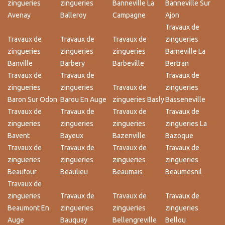
zingueries
zingueries
Banneville La
Banneville Sur
Avenay
Balleroy
Campagne
Ajon
Travaux de
Travaux de
Travaux de
Travaux de
zingueries
zingueries
zingueries
zingueries
Barneville La
Banville
Barbery
Barbeville
Bertran
Travaux de
Travaux de
Travaux de
zingueries
zingueries
Travaux de
zingueries
Baron Sur Odon
Barou En Auge
zingueries Basly
Basseneville
Travaux de
Travaux de
Travaux de
Travaux de
zingueries
zingueries
zingueries
zingueries La
Bavent
Bayeux
Bazenville
Bazoque
Travaux de
Travaux de
Travaux de
Travaux de
zingueries
zingueries
zingueries
zingueries
Beaufour
Beaulieu
Beaumais
Beaumesnil
Travaux de
zingueries
Travaux de
Travaux de
Travaux de
Beaumont En
zingueries
zingueries
zingueries
Auge
Bauquay
Bellengreville
Bellou