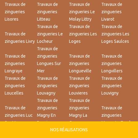
Travaux de
Travaux de
Travaux de
Travaux de
zingueries
zingueries
zingueries Le
zingueries
Lisores
Litteau
Molay Littry
Livarot
Travaux de
Travaux de
Travaux de
Travaux de
zingueries Le
zingueries Les
zingueries Les
zingueries Livry
Locheur
Loges
Loges Saulces
Travaux de
Travaux de
zingueries
Travaux de
Travaux de
zingueries
Longues Sur
zingueries
zingueries
Longraye
Mer
Longueville
Longvillers
Travaux de
Travaux de
Travaux de
Travaux de
zingueries
zingueries
zingueries
zingueries
Loucelles
Louvagny
Louvieres
Louvigny
Travaux de
Travaux de
Travaux de
zingueries
zingueries
Travaux de
zingueries Luc
Magny En
Magny La
zingueries
Sur Mer
Bessin
Campagne
Magny Le Freule
NOS RÉALISATIONS
Travaux de
Travaux de
Travaux de
zingueries
zingueries
zingueries
Travaux de