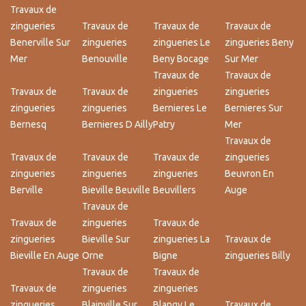
Travaux de
zingueries
Travaux de
Travaux de
Travaux de
Benerville Sur
zingueries
zingueries Le
zingueries Beny
Mer
Benouville
Beny Bocage
Sur Mer
Travaux de
Travaux de
Travaux de
Travaux de
zingueries
zingueries
zingueries
zingueries
Bernieres Le
Bernieres Sur
Bernesq
Bernieres D Ailly
Patry
Mer
Travaux de
Travaux de
Travaux de
Travaux de
zingueries
zingueries
zingueries
zingueries
Beuvron En
Berville
Bieville Beuville
Beuvillers
Auge
Travaux de
Travaux de
zingueries
Travaux de
zingueries
Bieville Sur
zingueries La
Travaux de
Bieville En Auge
Orne
Bigne
zingueries Billy
Travaux de
Travaux de
Travaux de
zingueries
zingueries
zingueries
Blainville Sur
Blangy Le
Travaux de