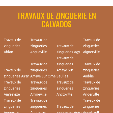
TRAVAUX DE ZINGUERIE EN
CALVADOS
Travaux de
Travaux de
Travaux de
zingueries
zingueries
Travaux de
zingueries
Ablon
Acqueville
zingueries Agy
Aignerville
Travaux de
Travaux de
zingueries
Travaux de
Travaux de
zingueries
Amaye Sur
zingueries
zingueries Airan
Amaye Sur Orne
Seulles
Amblie
Travaux de
Travaux de
Travaux de
Travaux de
zingueries
zingueries
zingueries
zingueries
Amfreville
Ammeville
Anctoville
Angerville
Travaux de
Travaux de
Travaux de
zingueries
zingueries
Travaux de
zingueries
Angoville
Anguerny
zingueries Anisy
Annebault