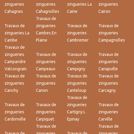
zingueries
zingueries
zingueries La
zingueries
Cahagnes
Cahagnolles
Caine
Cairon
Travaux de
Travaux de
zingueries
Travaux de
Travaux de
zingueries La
Cambes En
zingueries
zingueries
Cambe
Plaine
Cambremer
Campagnolles
Travaux de
zingueries
Travaux de
Travaux de
Travaux de
Campandre
zingueries
zingueries
zingueries
Valcongrain
Campeaux
Campigny
Canapville
Travaux de
Travaux de
Travaux de
Travaux de
zingueries
zingueries
zingueries
zingueries
Canchy
Canon
Canteloup
Carcagny
Travaux de
Travaux de
Travaux de
zingueries
Travaux de
zingueries
zingueries
Cartigny L
zingueries
Cardonville
Carpiquet
Epinay
Carville
Travaux de
Travaux de
Travaux de
zingueries
Travaux de
zingueries