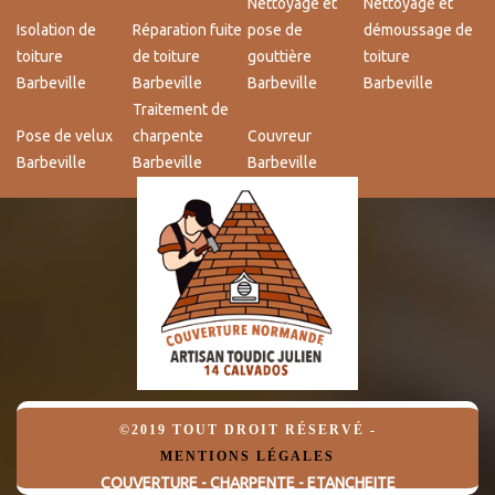
Nettoyage et
Nettoyage et
Isolation de
Réparation fuite
pose de
démoussage de
toiture
de toiture
gouttière
toiture
Barbeville
Barbeville
Barbeville
Barbeville
Traitement de
Pose de velux
charpente
Couvreur
Barbeville
Barbeville
Barbeville
©2019 TOUT DROIT RÉSERVÉ -
MENTIONS LÉGALES
COUVERTURE - CHARPENTE - ETANCHEITE