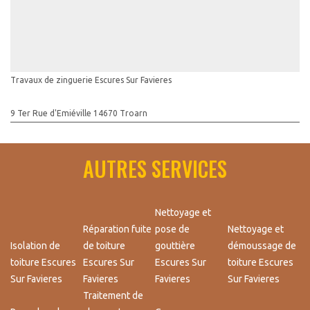
Travaux de zinguerie Escures Sur Favieres
9 Ter Rue d'Emiéville 14670 Troarn
AUTRES SERVICES
Nettoyage et
Réparation fuite
pose de
Nettoyage et
Isolation de
de toiture
gouttière
démoussage de
toiture Escures
Escures Sur
Escures Sur
toiture Escures
Sur Favieres
Favieres
Favieres
Sur Favieres
Traitement de