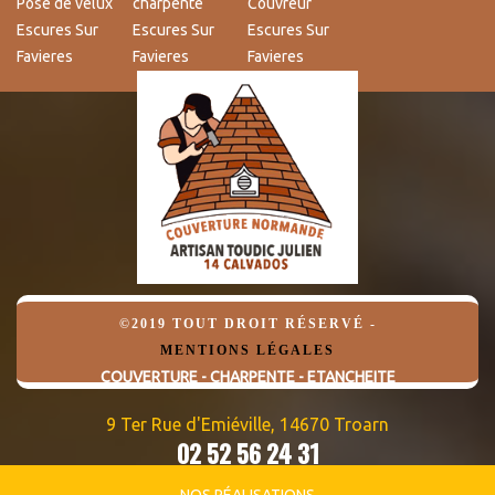
Pose de velux
charpente
Couvreur
Escures Sur
Escures Sur
Escures Sur
Favieres
Favieres
Favieres
©2019 TOUT DROIT RÉSERVÉ -
MENTIONS LÉGALES
COUVERTURE - CHARPENTE - ETANCHEITE
9 Ter Rue d'Emiéville, 14670 Troarn
02 52 56 24 31
06 82 95 09 32