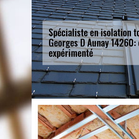
Spécialiste en isolation t
Georges D Aunay 14260: 
expérimenté