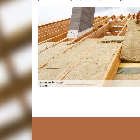
Quels matériaux pour l'isolation de co
de Artisan Toudic Julien
Pour notre expert en isolation de comble perdu Sain
pour isoler votre espace sous les toits dépendra en 
l'isolation de comble peut être réalisée de différentes
cas des combles perdus, vous avez une variété d'opti
laine de roche, la laine de verre, la laine de chanvre,