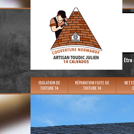
Etre
ISOLATION DE
RÉPARATION FUITE DE
NETTO
TOITURE 14
TOITURE 14
G