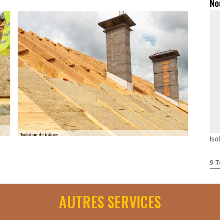
No
Iso
mble perdu Saint Georges D Aunay ? Les réponses
9 T
t Georges D Aunay Artisan Toudic Julien, le choix des matériaux
grande partie de votre budget. Il est important de noter que
AUTRES SERVICES
 manières, que ce soit par l'intérieur ou par l'extérieur. Dans le
ons à votre disposition, notamment la ouate de cellulose, la
 les fibres de bois, le polystyrène, et bien d'autres encore.