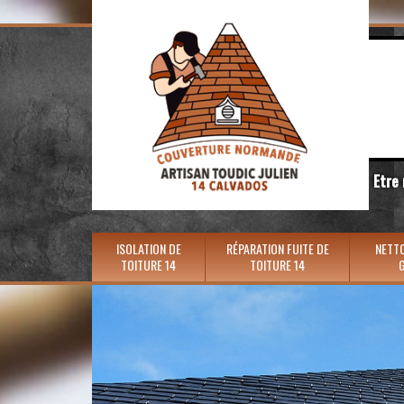
Etre
ISOLATION DE
RÉPARATION FUITE DE
NETTO
TOITURE 14
TOITURE 14
G