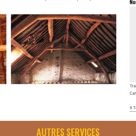
No
Tra
Ca
oujours capital. En outre, un bon devis a pour but de minimiser
9 T
ion. Artisan Toudic Julien qui se situe dans Magny La Campagne
te car il est difficile de connaitre à l’avance le coût de
AUTRES SERVICES
an Toudic Julien pour un devis détaillé et clair. Dans ce cas,