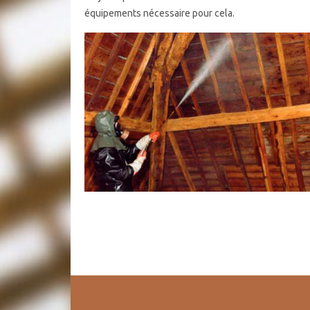
équipements nécessaire pour cela.
Devis changement charpente
Comme toutes interventions, effectuer un devis est t
vos dépenses et de vous assurer lors de l’intervent
14270 réalise le devis de changement de votre charpen
l’opération. Alors, avant toute chose, contactez Artis