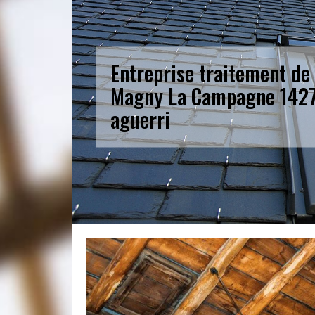
Entreprise traitement de
Magny La Campagne 1427
aguerri