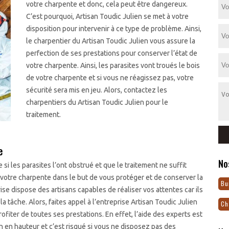
votre charpente et donc, cela peut être dangereux.
C’est pourquoi, Artisan Toudic Julien se met à votre
disposition pour intervenir à ce type de problème. Ainsi,
le charpentier du Artisan Toudic Julien vous assure la
perfection de ses prestations pour conserver l’état de
votre charpente. Ainsi, les parasites vont troués le bois
de votre charpente et si vous ne réagissez pas, votre
sécurité sera mis en jeu. Alors, contactez les
charpentiers du Artisan Toudic Julien pour le
traitement.
e
No
i les parasites l’ont obstrué et que le traitement ne suffit
e votre charpente dans le but de vous protéger et de conserver la
Bu
se dispose des artisans capables de réaliser vos attentes car ils
la tâche. Alors, faites appel à l’entreprise Artisan Toudic Julien
Ch
iter de toutes ses prestations. En effet, l’aide des experts est
n en hauteur et c’est risqué si vous ne disposez pas des