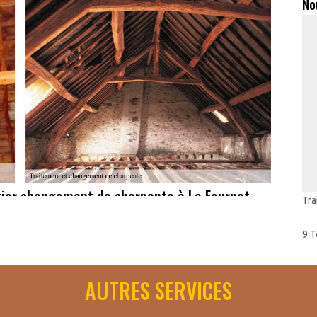
No
ntier changement de charpente à Le Fournet –
Tra
penterie, Artisan Toudic Julien s'impose comme le charpentier
9 T
de référence. Ses compétences inégalées, son souci du détail
hoix évident pour la réalisation de votre projet de changement de
AUTRES SERVICES
 charpente, vous vous assurez une transformation sans faille qui
s suffit de prendre contact avec Artisan Toudic Julien.