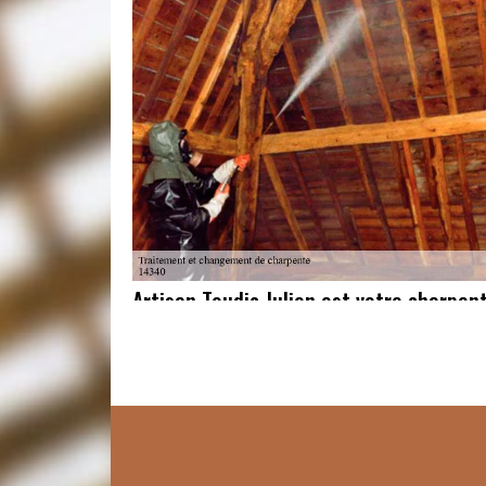
Artisan Toudic Julien est votre charpe
Confiez-lui votre projet
Avec une carrière établie dans le domaine de la char
changement de charpente Le Fournet professionnel 
et son engagement envers la qualité font de lui le c
charpente. En lui confiant la responsabilité de votre
respecte les normes les plus strictes de l'art. Il vou