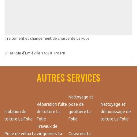
Traitement et changement de charpente La Folie
9 Ter Rue d'Emiéville 14670 Troarn
AUTRES SERVICES
Nettoyage et
Réparation fuite
pose de
Nettoyage et
Isolation de
de toiture La
gouttière La
démoussage de
toiture La Folie
Folie
Folie
toiture La Folie
Travaux de
Pose de velux La
zingueries La
Couvreur La