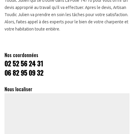
Toudic Julien qui se trouve dans La Folie 14710 pour vous offrir un
devis approprié au travail qu’il va effectuer. Apres le devis, Artisan
Toudic Julien va prendre en soin les tâches pour votre satisfaction.
Alors, faites appel à des experts pour le bien de votre charpente et
votre habitation toute entière.
Nos coordonnées
02 52 56 24 31
06 82 95 09 32
Nous localiser