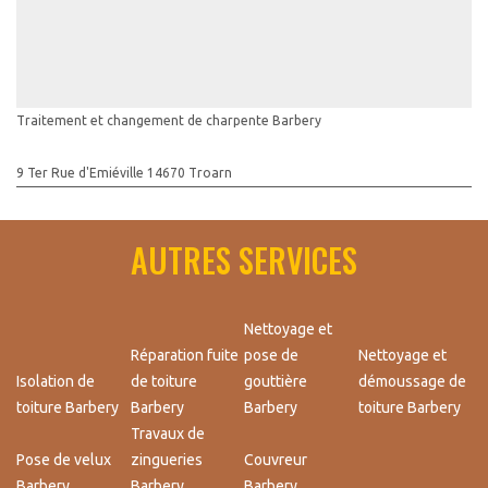
Traitement et changement de charpente Barbery
9 Ter Rue d'Emiéville 14670 Troarn
AUTRES SERVICES
Nettoyage et
Réparation fuite
pose de
Nettoyage et
Isolation de
de toiture
gouttière
démoussage de
toiture Barbery
Barbery
Barbery
toiture Barbery
Travaux de
Pose de velux
zingueries
Couvreur
Barbery
Barbery
Barbery