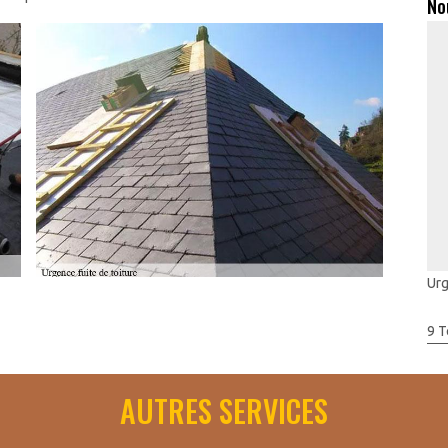
No
Urg
pécialiste du Artisan Toudic Julien qui se siège dans Saint
9 T
ite seront résolus le plus rapidement possible car Artisan
ssentiel pour restaurer votre toit en toute assurance. De ce fait,
AUTRES SERVICES
ion de votre domicile et assure le design de votre habitation,
pour préserver la performance de votre toit, faites l’entretien et