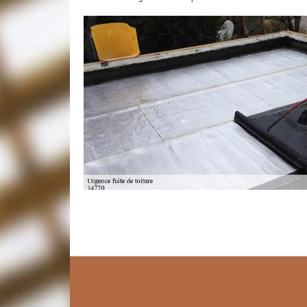
Couvreur réparation toiture
Confiez les travaux de raccommodage par un artisan s
Vigor Des Mezerets 14770. Ainsi, les problèmes de fu
Toudic Julien a des spécialistes qui ont la pratique e
la toiture a une fonction primordial dans la conservat
donc, les réparations sont à préconiser. Dans ce cas, 