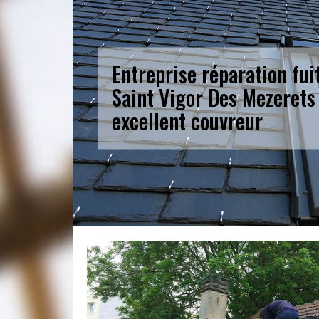
Entreprise réparation fui
Saint Vigor Des Mezerets
excellent couvreur