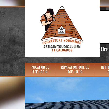
Etre
ISOLATION DE
RÉPARATION FUITE DE
NETTO
TOITURE 14
TOITURE 14
G