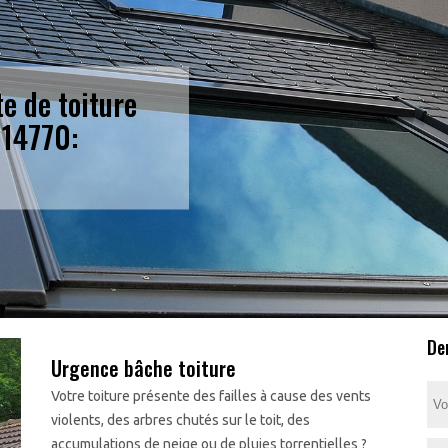
te de toiture
 14770:
De
Urgence bâche toiture
Votre toiture présente des failles à cause des vents
violents, des arbres chutés sur le toit, des
accumulations de neige ou de pluies torrentielles ?