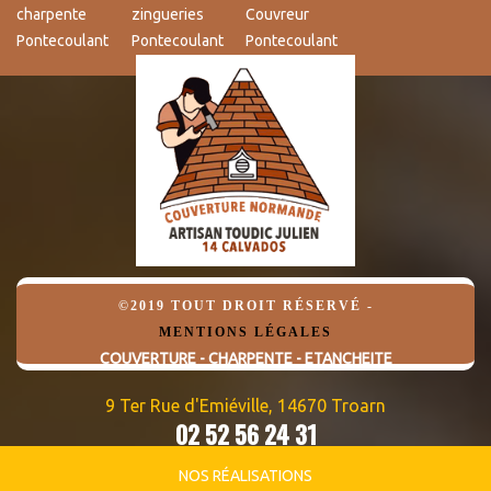
charpente
zingueries
Couvreur
Pontecoulant
Pontecoulant
Pontecoulant
©2019 TOUT DROIT RÉSERVÉ -
MENTIONS LÉGALES
COUVERTURE - CHARPENTE - ETANCHEITE
9 Ter Rue d'Emiéville, 14670 Troarn
02 52 56 24 31
06 82 95 09 32
NOS RÉALISATIONS