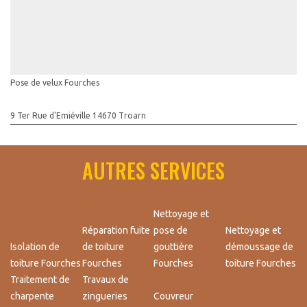
Pose de velux Fourches
9 Ter Rue d'Emiéville 14670 Troarn
AUTRES SERVICES
Nettoyage et
Réparation fuite
pose de
Nettoyage et
Isolation de
de toiture
gouttière
démoussage de
toiture Fourches
Fourches
Fourches
toiture Fourches
Traitement de
Travaux de
charpente
zingueries
Couvreur