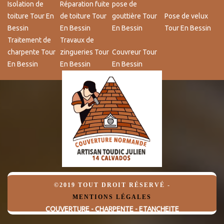
Isolation de
Réparation fuite
pose de
toiture Tour En
de toiture Tour
gouttière Tour
Pose de velux
Bessin
En Bessin
En Bessin
Tour En Bessin
Traitement de
Travaux de
charpente Tour
zingueries Tour
Couvreur Tour
En Bessin
En Bessin
En Bessin
©2019 TOUT DROIT RÉSERVÉ -
MENTIONS LÉGALES
COUVERTURE - CHARPENTE - ETANCHEITE