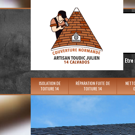
Etre
ISOLATION DE
RÉPARATION FUITE DE
NETTO
TOITURE 14
TOITURE 14
G