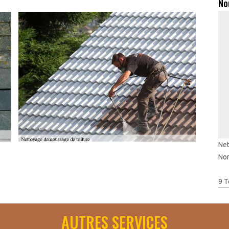
No
Net
No
votre tuile. Ainsi, les produits anti-mousses concentrés et
san Toudic Julien qui se trouve dans Saint Manvieu Norrey 14740
9 T
tâche avec perfection et en répondant à tous vos besoins. Aussi,
très efficace pour enlever les mousses qui persistent sur votre
AUTRES SERVICES
isan Toudic Julien pour exécuter cette opération avec la qualité