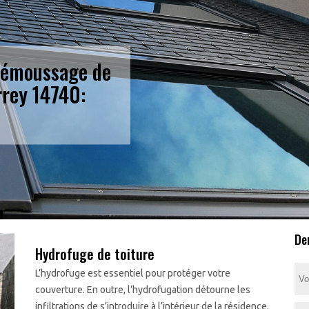
 démoussage de
rrey 14740:
De
Hydrofuge de toiture
L’hydrofuge est essentiel pour protéger votre
couverture. En outre, l’hydrofugation détourne les
infiltrations de s’introduire à l’intérieur de la résidence.