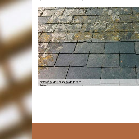
Démoussage de tuile
Il existe plusieurs types de produits pour démousser 
diluables sont les plus convoités de nos jours. Arti
assure le démoussage de votre tuile en réalisant la 
les produits utilisés par Artisan Toudic Julien sont 
tuile. Dans ce cas, faites appel à des experts du Art