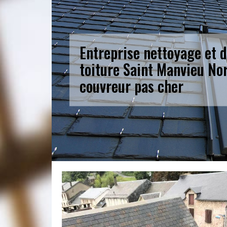
Entreprise nettoyage et
toiture Saint Manvieu No
couvreur pas cher