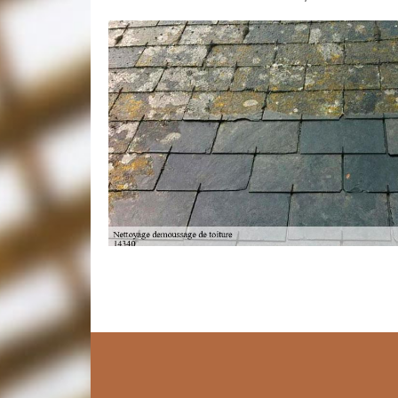
Devis de nettoyage et de démoussage
En général, avant de commencer un projet, il est touj
pour la préparation de votre budget et pour éviter l
Toudic Julien pour réaliser le devis parfait. Il faut
nécessitent l’intervention des experts. Le prix de la ré
Artisan Toudic Julien qui se situe dans Beaufour Druv