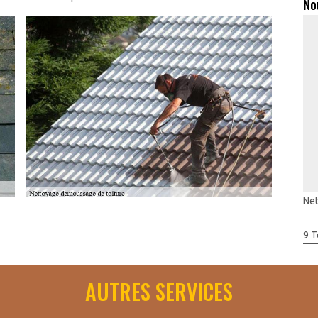
No
Net
ours indispensable d’établir un devis. Ce dernier vous assure
9 T
es mauvaises surprises. De ce fait, vous pouvez consulter Artisan
 noter que le nettoyage et le démoussage sont des opérations qui
AUTRES SERVICES
alisation de ces tâches est difficile à anticiper. Faites appel à
al14340 pour un devis clair. Artisan Toudic Julien sera toujours