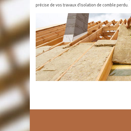
précise de vos travaux d'isolation de comble perdu.
Artisan isolation de comble
L’isolation de comble est obligatoire non seulement
déperditions énergétiques. Pour ce faire, choisissez l
trouve dans Saint Pierre Du Bu14700. En contreparti
d’expériences, de nombreuses techniques de la mise e
matériaux, ils peuvent donc vous fournir une prestati