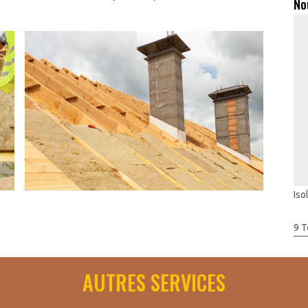
No
Iso
9 T
 pour votre confort mais également pour la réduction des
es artisans qualifiés et certifiés de Artisan Toudic Julien qui se
AUTRES SERVICES
e, puisque ces artisans disposent de plusieurs années
n œuvre de ce travail et de savoir-faire sur le choix des
on de qualité. De ce fait, vous obtiendrez des meilleurs