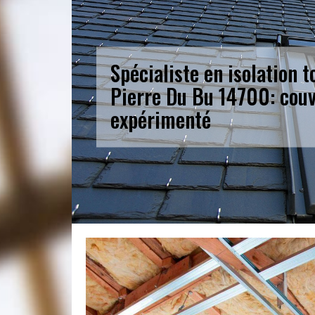
Spécialiste en isolation t
Pierre Du Bu 14700: cou
expérimenté