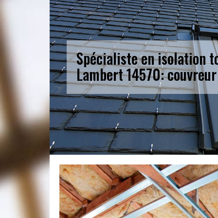
Spécialiste en isolation t
Lambert 14570: couvreur