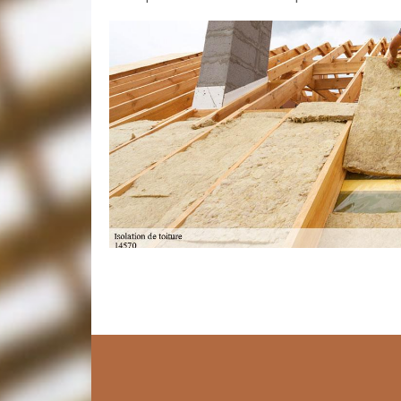
Quels matériaux pour l'isolation de co
Artisan Toudic Julien
Pour notre expert en isolation de comble perdu Saint
isoler votre espace sous les toits dépendra en grande
de comble peut être réalisée de différentes manières, 
combles perdus, vous avez une variété d'options à vo
roche, la laine de verre, la laine de chanvre, les fibr