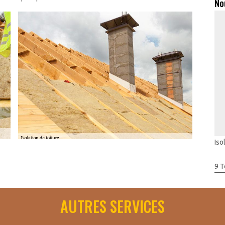
No
Iso
mble perdu Saint Lambert ? Les réponses de
9 T
 Lambert Artisan Toudic Julien, le choix des matériaux pour
 partie de votre budget. Il est important de noter que l'isolation
AUTRES SERVICES
que ce soit par l'intérieur ou par l'extérieur. Dans le cas des
tre disposition, notamment la ouate de cellulose, la laine de
es de bois, le polystyrène, et bien d'autres encore.