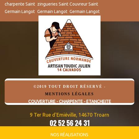
charpente Saint
zingueries Saint
Couvreur Saint
Germain Langot
Germain Langot
Germain Langot
©2019 TOUT DROIT RÉSERVÉ -
MENTIONS LÉGALES
COUVERTURE - CHARPENTE - ETANCHEITE
9 Ter Rue d'Emiéville, 14670 Troarn
02 52 56 24 31
06 82 95 09 32
NOS RÉALISATIONS