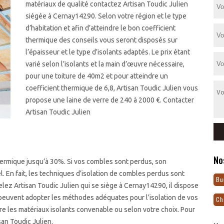
matériaux de qualité contactez Artisan Toudic Julien
siégée à Cernay14290. Selon votre région et le type
d’habitation et afin d’atteindre le bon coefficient
thermique des conseils vous seront disposés sur
l’épaisseur et le type d’isolants adaptés. Le prix étant
varié selon l’isolants et la main d’œuvre nécessaire,
pour une toiture de 40m2 et pour atteindre un
coefficient thermique de 6,8, Artisan Toudic Julien vous
propose une laine de verre de 240 à 2000 €. Contacter
Artisan Toudic Julien
No
hermique jusqu’à 30%. Si vos combles sont perdus, son
 En fait, les techniques d’isolation de combles perdus sont
Bu
elez Artisan Toudic Julien qui se siège à Cernay14290, il dispose
s peuvent adopter les méthodes adéquates pour l’isolation de vos
Ch
ure les matériaux isolants convenable ou selon votre choix. Pour
san Toudic Julien.