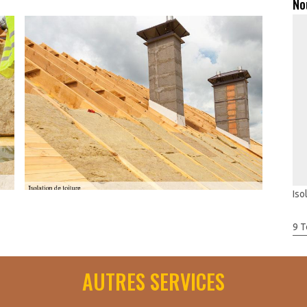
No
Iso
comble en laine de verre requiert toujours un professionnel.
9 T
 œuvre, il existe par conséquent de nombreuses étapes à suivre
 chauffage dans votre foyer. Pour cela, faites appel à Artisan
AUTRES SERVICES
 des techniciens professionnels et certifiés pour
on de de votre toit, ces artisans sont compétents sur la quantité