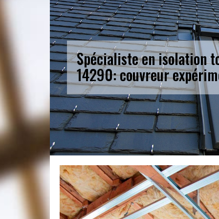
Spécialiste en isolation 
14290: couvreur expérim