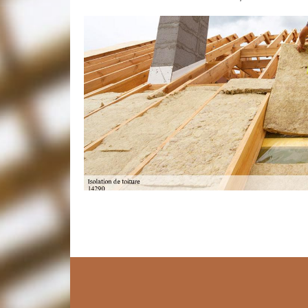
Isolation de comble laine de verre
Contrairement aux idées reçues, l’isolation de votre 
Même si c’est un type d’isolation facile à mettre en
afin d’assurer l’étanchéité de votre comble et le bon
Toudic Julien qui se siège à Cernay 14290. Il dispose
l’accomplissement de ce travail. Selon la configurati