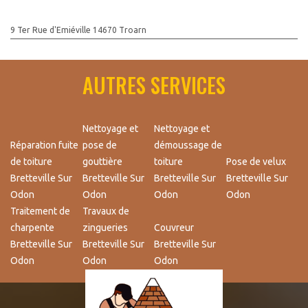
9 Ter Rue d'Emiéville 14670 Troarn
AUTRES SERVICES
Nettoyage et
Nettoyage et
Réparation fuite
pose de
démoussage de
de toiture
gouttière
toiture
Pose de velux
Bretteville Sur
Bretteville Sur
Bretteville Sur
Bretteville Sur
Odon
Odon
Odon
Odon
Traitement de
Travaux de
charpente
zingueries
Couvreur
Bretteville Sur
Bretteville Sur
Bretteville Sur
Odon
Odon
Odon