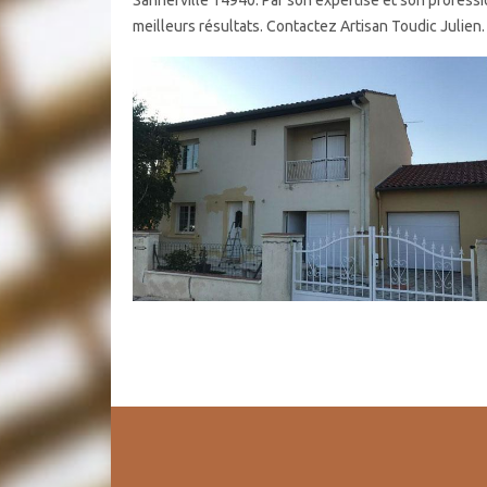
Sannerville 14940. Par son expertise et son profess
meilleurs résultats. Contactez Artisan Toudic Julien.
Couvreur
La toiture constitue un élément vital de la maison ; e
fait, elle doit être en bon état pour assurer correcte
loin d’être faciles, il faut donc faire appel à un cou
nombreuses formations acquises et d’expériences dan