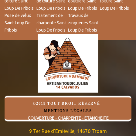
toiture Saint
de toiture Saint
gouttière Saint
toiture Saint
Loup De Fribois
Loup De Fribois
Loup De Fribois
Loup De Fribois
Pose de velux
Traitement de
Travaux de
Saint Loup De
charpente Saint
zingueries Saint
Fribois
Loup De Fribois
Loup De Fribois
©2019 TOUT DROIT RÉSERVÉ -
MENTIONS LÉGALES
COUVERTURE - CHARPENTE - ETANCHEITE
9 Ter Rue d'Emiéville, 14670 Troarn