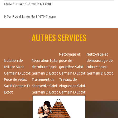
Couvreur Saint Germain D Ectot
9 Ter Rue d'Emiéville 14670 Troarn
AUTRES SERVICES
Nettoyage et
Nettoyage et
Isolation de
Réparation fuite
pose de
démoussage de
toiture Saint
de toiture Saint
gouttière Saint
toiture Saint
Germain D Ectot
Germain D Ectot
Germain D Ectot
Germain D Ectot
Pose de velux
Traitement de
Travaux de
Saint Germain D
charpente Saint
zingueries Saint
Ectot
Germain D Ectot
Germain D Ectot