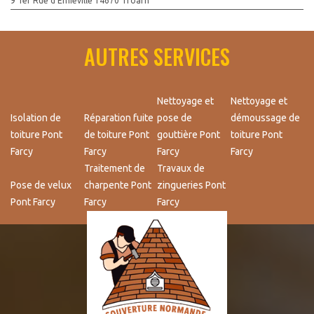
9 Ter Rue d'Emiéville 14670 Troarn
AUTRES SERVICES
Nettoyage et
Nettoyage et
Isolation de
Réparation fuite
pose de
démoussage de
toiture Pont
de toiture Pont
gouttière Pont
toiture Pont
Farcy
Farcy
Farcy
Farcy
Traitement de
Travaux de
Pose de velux
charpente Pont
zingueries Pont
Pont Farcy
Farcy
Farcy