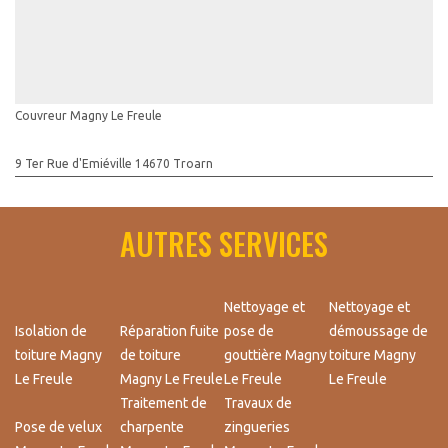
Couvreur Magny Le Freule
9 Ter Rue d'Emiéville 14670 Troarn
AUTRES SERVICES
Nettoyage et
Nettoyage et
Isolation de
Réparation fuite
pose de
démoussage de
toiture Magny
de toiture
gouttière Magny
toiture Magny
Le Freule
Magny Le Freule
Le Freule
Le Freule
Traitement de
Travaux de
Pose de velux
charpente
zingueries