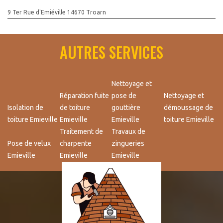
9 Ter Rue d'Emiéville 14670 Troarn
AUTRES SERVICES
Nettoyage et
Réparation fuite
pose de
Nettoyage et
Isolation de
de toiture
gouttière
démoussage de
toiture Emieville
Emieville
Emieville
toiture Emieville
Traitement de
Travaux de
Pose de velux
charpente
zingueries
Emieville
Emieville
Emieville