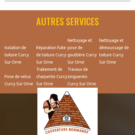
AUTRES SERVICES
Nettoyage et
Nettoyage et
Isolation de
Réparation fuite
pose de
démoussage de
toiture Curcy
de toiture Curcy
gouttière Curcy
toiture Curcy
Sur Orne
Sur Orne
Sur Orne
Sur Orne
Traitement de
Travaux de
Pose de velux
charpente Curcy
zingueries
Curcy Sur Orne
Sur Orne
Curcy Sur Orne