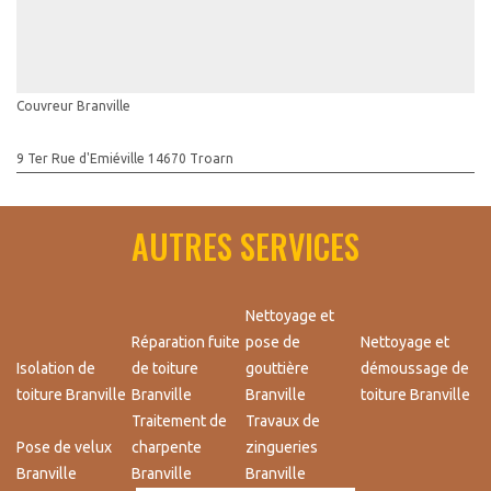
Couvreur Branville
9 Ter Rue d'Emiéville 14670 Troarn
AUTRES SERVICES
Nettoyage et
Réparation fuite
pose de
Nettoyage et
Isolation de
de toiture
gouttière
démoussage de
toiture Branville
Branville
Branville
toiture Branville
Traitement de
Travaux de
Pose de velux
charpente
zingueries
Branville
Branville
Branville