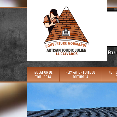
Etre
ISOLATION DE
RÉPARATION FUITE DE
NETTO
TOITURE 14
TOITURE 14
G