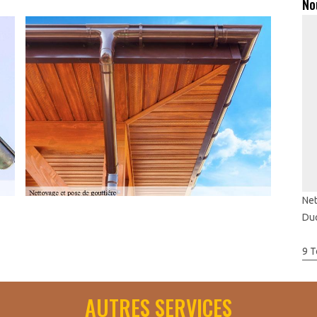
No
Net
Du
 bon entretien de votre demeure. En outre, les débris et les
oulement des eaux de pluies, par conséquent, cela fera
9 T
ogement. En outre, le nettoyage est une démarche plus ou moins
ans ce cas, contactez Artisan Toudic Julien qui se trouve dans
AUTRES SERVICES
es nécessaires au nettoyage de vos gouttières. Faites appel à