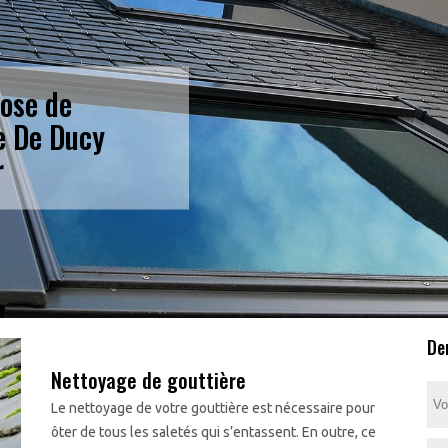
pose de
e De Ducy
r
De
Nettoyage de gouttière
Le nettoyage de votre gouttière est nécessaire pour
ôter de tous les saletés qui s’entassent. En outre, ce