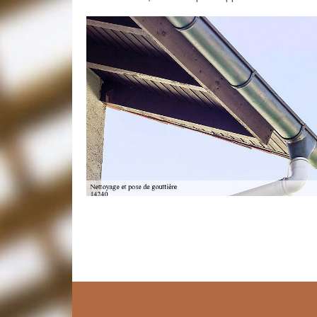
Prix nettoyage de gouttière
Le nettoyage de la gouttière est fondamental pour le
feuilles mortes qui s’entassent empêchent le bon éc
apparaître des humidités sur les façades de votre l
difficile et doit être réalisé par des spécialistes. D
Sainte Honorine De Ducy14240 car il dispose des aid