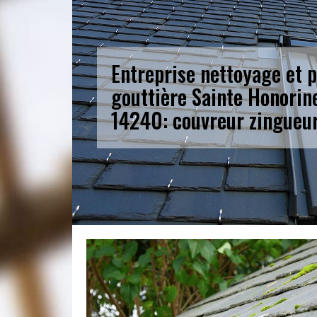
Entreprise nettoyage et 
gouttière Sainte Honorin
14240: couvreur zingueu