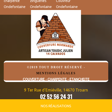
charpente
zingueries
Couvreur
Ondefontaine
Ondefontaine
Ondefontaine
©2019 TOUT DROIT RÉSERVÉ -
MENTIONS LÉGALES
COUVERTURE - CHARPENTE - ETANCHEITE
9 Ter Rue d'Emiéville, 14670 Troarn
02 52 56 24 31
06 82 95 09 32
NOS RÉALISATIONS